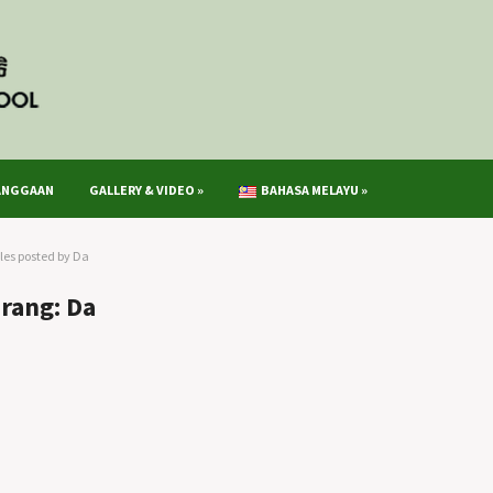
ANGGAAN
GALLERY & VIDEO
»
BAHASA MELAYU
»
cles posted by Da
rang:
Da