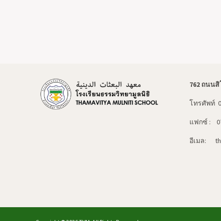
762 ถนนสิ
โทรศัพท์ 
แฟกซ์ : 0
อีเมล: t