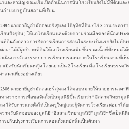
าและสามัญ ขณะเริ่มเปิดดำเนินการนั้น โรงเรียนยังไม่มีที่ดินแ
านกำปงบารู เป็นสถานที่เรียน
2494
นายฮายีมูฮำมัดตอเฮร์ สุหลง ได้อุทิศที่ดิน
7
ไร่
3
งาน
45
ตารางว
โรงเรียนปัจจุบัน ) ให้แก่โรงเรียน และด้วยความร่วมมือของพี่น้องปร
ในที่ดินดังกล่าว การจัดการเรียนการสอนในระยะเริ่มแรกยังไม่เป็นระบ
ต่อมาได้มีผู้บริจาคที่ดินให้แก่โรงเรียนเพิ่มขึ้น รวมเนื้อที่ทั้งหม
้ดำเนินการจัดสรรระบบการเรียนการสอนภายในโรงเรียน ตามที่เห็
อมาเปิดรับนักเรียนหญิง โดยแยกเป็น
2
โรงเรียน คือ โรงเรียนธรรมวิท
าสนาเพียงอย่างเดียว
2506
นายฮายีมูฮำมัดตอเฮร์ สุหลง ได้มอบหมายให้นายฮารน เตาฟิก
ทางราชการเพื่อขอจัดตั้งเป็นมูลนิธิขึ้น เรียกว่า
“
อิสลามวิทยามูลนิ
ลง ได้รับการแต่งตั้งให้เป็นครูใหญ่และผู้จัดการโรงเรียน ต่อมาได
ความรับผิดชอบของมูลนิธิ
“
อิสลามวิทยามูลนิธิ
”
มูลนิธิฯซึ่งเป็น
การปรับปรุงการเรียนการสอนตั้งแต่บัดนั้นเป็นต้นมา