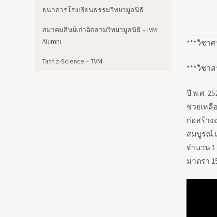
ธนาคารโรงเรียนธรรมวิทยามูลนิธิ
สมาคมศิษย์เก่าอิสลามวิทยามูลนิธิ – IVM
Alumni
***วิชาศา
Tahfiz-Science – TVM
***วิชาสา
ปี พ.ศ.
25
ช่วยเหลื
ก่อสร้าง
สมบูรณ์ 
จำนวน
1
มาตรา
1