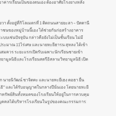
ละอาคารเรียนเป็นของตนเอง ต้องอาศัยโรงยางหลัง
า ตั้งอยู่ที่กิโลเมตรที่
1
ติดถนนสายยะลา – ปัตตานี
ะชาชนของหมู่บ้านนี้เอง ได้ช่วยกันก่อสร้างอาคาร
บเช่นปัจจุบัน กล่าวคือยังไม่เป็นชั้นเรียน ไม่มี
ดได้ประมาณ
11
ไร่เศษ และนายหะยีฮารน สุหลง ได้เข้า
นสมควร ระยะแรกเปิดรับเฉพาะนักเรียนชายเข้า
ยามูลนิธิและโรงเรียนสตรีอิสลามวิทยามูลนิธิ เปิด
 นายนิวัฒน์ ชาจิตตะ และนายหะยีเฮง ตอฮา ยื่น
ธิ
”
และได้รับอนุญาตในกลางปีนั่นเอง โดยนายหะยี
้ยกทรัพย์สินทั้งหมดของโรงเรียนให้อยู่ในการควบคุม
นิติบุคคลได้บริหารโรงเรียนในรูปของคณะกรรมการ