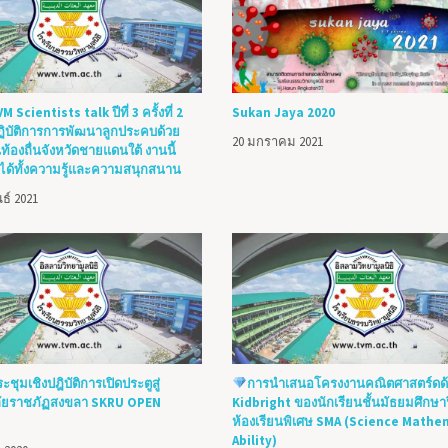
 Scientists talk ปีที่ 3 ครั้งที่ 2
Sukan Jaya 2020
ฏิบัติการการพัฒนาลูกประคบด้วย
20 มกราคม 2021
้องถื่นจังหวัดชายแดนใต้ งานนี้
ได้ทั้งความรู้และความสนุกสนาน
ธ์ 2021
ุมเชิงปฎิบัติการเปิดประตูสู่
การนำเสนอโครงงานคณิตศาสตร์ดด้
ัยราชภัฏสงขลา SKRU OPEN
Kidbright ของนักเรียนชั้นมัธยมศึกษาปี
ห้องเรียนพิเศษ SMA (Science Mathe
Ability)