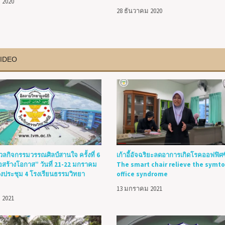
 2020
28 ธันวาคม 2020
IDEO
วลกิจกรรมวรรณศิลป์สานใจ ครั้งที่ 6
เก้าอี้อัจฉริยะลดอาการเกิดโรคออฟฟิ
ื่อสร้างโอกาส” วันที่ 21-22 มกราคม
The smart chair relieve the symt
งประชุม 4 โรงเรียนธรรมวิทยา
office syndrome
13 มกราคม 2021
 2021