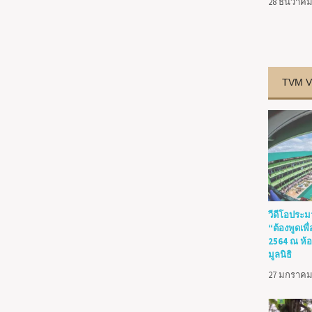
28 ธันวาคม
TVM V
วีดีโอประม
“ต้องพูดเพ
2564 ณ ห้อ
มูลนิธิ
27 มกราคม