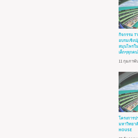
กิจกรรม TVM
อบรมเชิงป
สมุนไพรในท
เด็กๆทุกคน
11 กุมภาพัน
โครงการประช
มหาวิทยาล
HOUSE