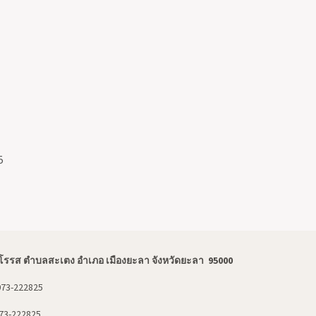
5
โรรส ตำบลสะเตง อำเภอ เมืองยะลา จังหวัดยะลา 95000
073-222825
73-222825