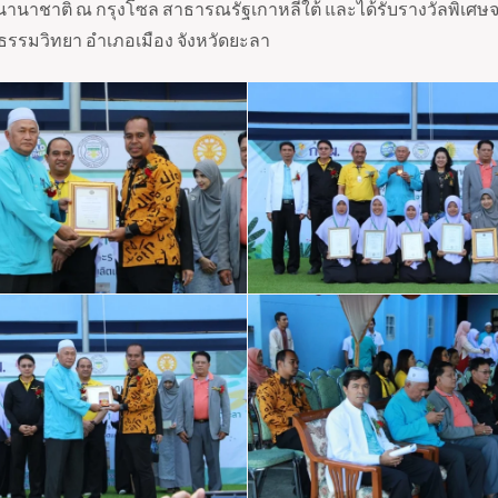
นานาชาติ ณ กรุงโซล สาธารณรัฐเกาหลีใต้ และได้รับรางวัลพิเศ
ธรรมวิทยา อำเภอเมือง จังหวัดยะลา