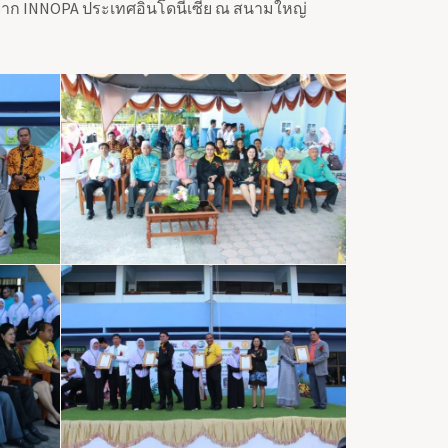
ษจาก INNOPA ประเทศอินโดนีเซีย ณ สนามใหญ่