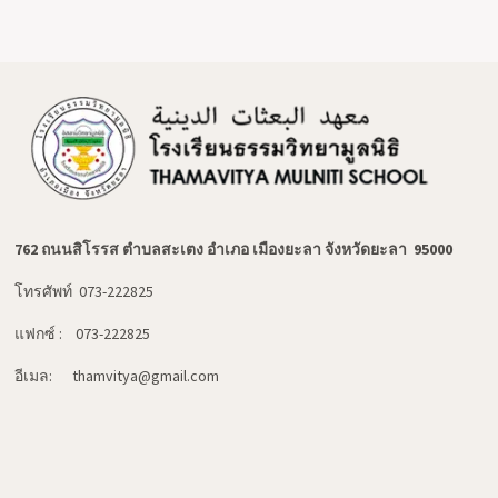
762 ถนนสิโรรส ตำบลสะเตง อำเภอ เมืองยะลา จังหวัดยะลา 95000
โทรศัพท์ 073-222825
แฟกซ์ : 073-222825
อีเมล: thamvitya@gmail.com