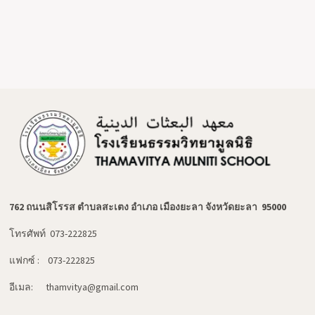
762 ถนนสิโรรส ตำบลสะเตง อำเภอ เมืองยะลา จังหวัดยะลา 95000
โทรศัพท์ 073-222825
แฟกซ์ : 073-222825
อีเมล: thamvitya@gmail.com