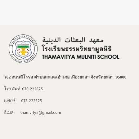
762 ถนนสิโรรส ตำบลสะเตง อำเภอ เมืองยะลา จังหวัดยะลา 95000
โทรศัพท์ 073-222825
แฟกซ์ : 073-222825
อีเมล: thamvitya@gmail.com