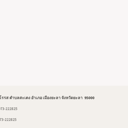
โรรส ตำบลสะเตง อำเภอ เมืองยะลา จังหวัดยะลา 95000
073-222825
73-222825