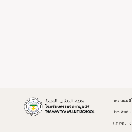
762 ถนนสิ
โทรศัพท์ 
แฟกซ์ : 0