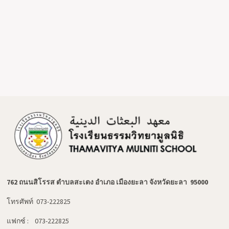
762 ถนนสิโรรส ตำบลสะเตง อำเภอ เมืองยะลา จังหวัดยะลา 95000
โทรศัพท์ 073-222825
แฟกซ์ : 073-222825